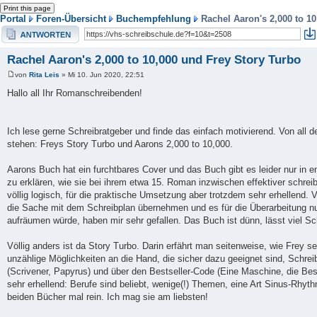
Portal
Foren-Übersicht
Buchempfehlung
Rachel Aaron's 2,000 to 10
Antwort erstellen
Rachel Aaron's 2,000 to 10,000 und Frey Story Turbo
von
Rita Leis
» Mi 10. Jun 2020, 22:51
Hallo all Ihr Romanschreibenden!
Ich lese gerne Schreibratgeber und finde das einfach motivierend. Von all d
stehen: Freys Story Turbo und Aarons 2,000 to 10,000.
Aarons Buch hat ein furchtbares Cover und das Buch gibt es leider nur in engl
zu erklären, wie sie bei ihrem etwa 15. Roman inzwischen effektiver schreib
völlig logisch, für die praktische Umsetzung aber trotzdem sehr erhellend.
die Sache mit dem Schreibplan übernehmen und es für die Überarbeitung 
aufräumen würde, haben mir sehr gefallen. Das Buch ist dünn, lässt viel
Völlig anders ist da Story Turbo. Darin erfährt man seitenweise, wie Frey s
unzählige Möglichkeiten an die Hand, die sicher dazu geeignet sind, Schrei
(Scrivener, Papyrus) und über den Bestseller-Code (Eine Maschine, die Best
sehr erhellend: Berufe sind beliebt, wenige(!) Themen, eine Art Sinus-Rhyt
beiden Bücher mal rein. Ich mag sie am liebsten!