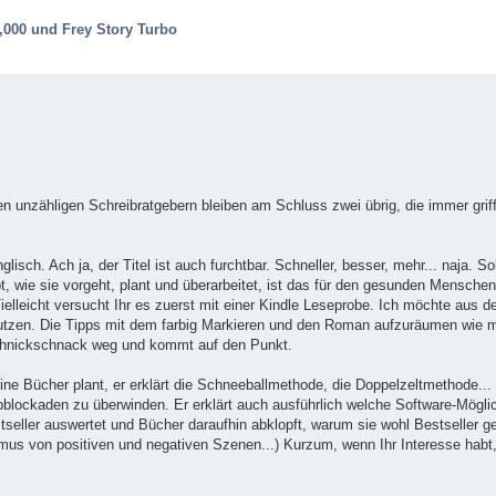
,000 und Frey Story Turbo
en unzähligen Schreibratgebern bleiben am Schluss zwei übrig, die immer grif
isch. Ach ja, der Titel ist auch furchtbar. Schneller, besser, mehr... naja. So
t, wie sie vorgeht, plant und überarbeitet, ist das für den gesunden Menschen
 Vielleicht versucht Ihr es zuerst mit einer Kindle Leseprobe. Ich möchte aus
nutzen. Die Tipps mit dem farbig Markieren und den Roman aufzuräumen wie 
 Schnickschnack weg und kommt auf den Punkt.
eine Bücher plant, er erklärt die Schneeballmethode, die Doppelzeltmethode...
bblockaden zu überwinden. Er erklärt auch ausführlich welche Software-Möglic
seller auswertet und Bücher daraufhin abklopft, warum sie wohl Bestseller ge
hmus von positiven und negativen Szenen...) Kurzum, wenn Ihr Interesse habt,