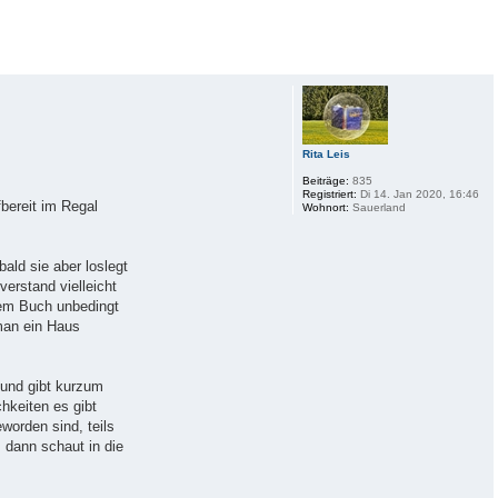
Rita Leis
Beiträge:
835
Registriert:
Di 14. Jan 2020, 16:46
fbereit im Regal
Wohnort:
Sauerland
bald sie aber loslegt
verstand vielleicht
 dem Buch unbedingt
man ein Haus
 und gibt kurzum
hkeiten es gibt
worden sind, teils
 dann schaut in die