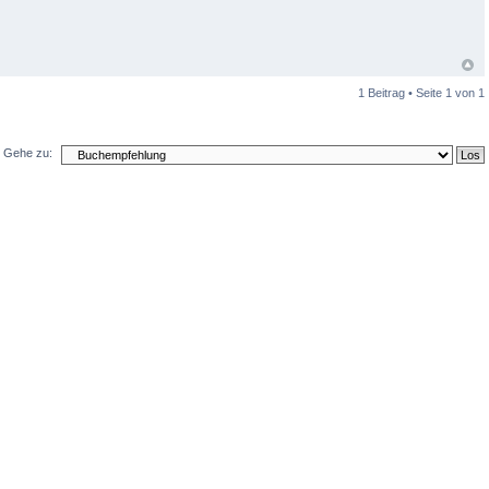
1 Beitrag • Seite
1
von
1
Gehe zu: