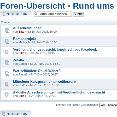
Foren-Übersicht
•
Rund ums 
Neues Thema erstellen
Themen
Ausschreibungen
von
Elke
» Sa 18. Jun 2016, 16:00
Romanprojekt
von
Michi
» Mi 28. Feb 2018, 15:58
Veröffentlichungsaussicht, fangfrisch aus Facebook
von
Elke
» Di 18. Jul 2017, 10:45
Zufälle
von
Carlos
» So 20. Nov 2016, 14:31
Wer schändete Onkel Walter?
von
Ringo7
» Fr 7. Okt 2016, 06:27
Münchner Kurzgeschichtenwettbewerb
von
Carlos
» Mi 21. Sep 2016, 15:06
Aktuelle Ausschreibungen mit Veröffentlichungsaussicht
von
Elke
» Fr 28. Aug 2015, 20:39
Themen der letzten Zeit anzeigen:
Neues Thema erstellen