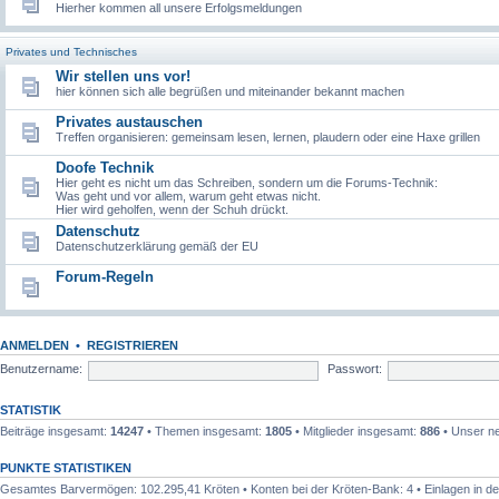
Hierher kommen all unsere Erfolgsmeldungen
Privates und Technisches
Wir stellen uns vor!
hier können sich alle begrüßen und miteinander bekannt machen
Privates austauschen
Treffen organisieren: gemeinsam lesen, lernen, plaudern oder eine Haxe grillen
Doofe Technik
Hier geht es nicht um das Schreiben, sondern um die Forums-Technik:
Was geht und vor allem, warum geht etwas nicht.
Hier wird geholfen, wenn der Schuh drückt.
Datenschutz
Datenschutzerklärung gemäß der EU
Forum-Regeln
ANMELDEN
•
REGISTRIEREN
Benutzername:
Passwort:
STATISTIK
Beiträge insgesamt:
14247
• Themen insgesamt:
1805
• Mitglieder insgesamt:
886
• Unser ne
PUNKTE STATISTIKEN
Gesamtes Barvermögen: 102.295,41 Kröten • Konten bei der Kröten-Bank: 4 • Einlagen in de