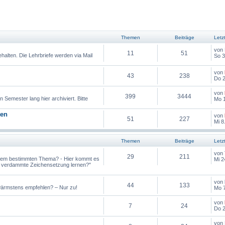
Themen
Beiträge
Letz
von
11
51
halten. Die Lehrbriefe werden via Mail
So 3
von
43
238
Do 2
von
399
3444
Semester lang hier archiviert. Bitte
Mo 1
ten
von
51
227
Mi 8
Themen
Beiträge
Letz
von
29
211
einem bestimmten Thema? - Hier kommt es
Mi 2
ie verdammte Zeichensetzung lernen?"
von
44
133
 wärmstens empfehlen? – Nur zu!
Mo 7
von
7
24
Do 2
von