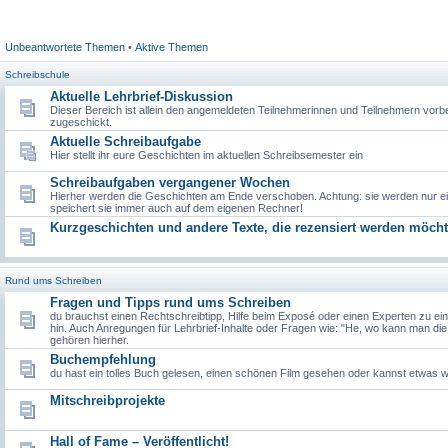
Unbeantwortete Themen
•
Aktive Themen
Schreibschule
Aktuelle Lehrbrief-Diskussion
Dieser Bereich ist allein den angemeldeten Teilnehmerinnen und Teilnehmern vorbe
zugeschickt.
Aktuelle Schreibaufgabe
Hier stellt ihr eure Geschichten im aktuellen Schreibsemester ein
Schreibaufgaben vergangener Wochen
Hierher werden die Geschichten am Ende verschoben. Achtung: sie werden nur ein 
speichert sie immer auch auf dem eigenen Rechner!
Kurzgeschichten und andere Texte, die rezensiert werden möch
Rund ums Schreiben
Fragen und Tipps rund ums Schreiben
du brauchst einen Rechtschreibtipp, Hilfe beim Exposé oder einen Experten zu 
hin. Auch Anregungen für Lehrbrief-Inhalte oder Fragen wie: "He, wo kann man d
gehören hierher.
Buchempfehlung
du hast ein tolles Buch gelesen, einen schönen Film gesehen oder kannst etwas
Mitschreibprojekte
Hall of Fame – Veröffentlicht!