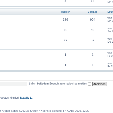
8
34
Mo 1
Themen
Beiträge
Letz
von
186
904
Mo 2
von
10
59
Sa 1
von
22
57
Do 2
von
1
1
Fr 2
von
1
1
Fr 2
|
Mich bei jedem Besuch automatisch anmelden
uestes Mitglied:
Natalie L.
r Kröten-Bank: 8.762,37 Kröten • Nächste Ziehung: Fr 7. Aug 2026, 12:20